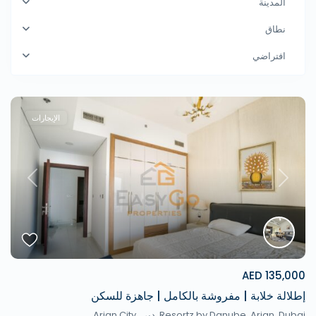
المدينة
نطاق
افتراضي
الإيجارات
revious
Next
135,000 AED
إطلالة خلابة | مفروشة بالكامل | جاهزة للسكن
Resortz by Danube, Arjan, Dubai,
دبي
,
Arjan City