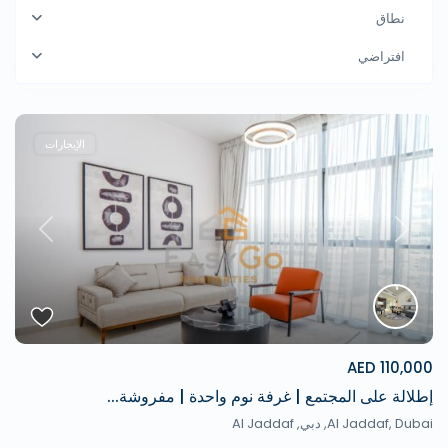
نطاق
افتراضي
الإيجارات
revious
Next
110,000 AED
إطلالة على المجتمع | غرفة نوم واحدة | مفروشة...
Al Jaddaf, Dubai,
دبي
,
Al Jaddaf