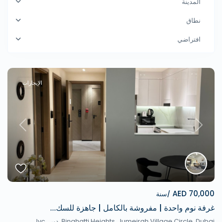
المدينة
نطاق
افتراضي
الإيجارات
revious
Next
70,000 AED
/سنة
غرفة نوم واحدة | مفروشة بالكامل | جاهزة للسك...
Binghatti Heights, Jumeirah Village Circle, Dubai,
دبي
,
Jvc