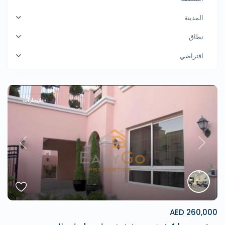
المدينة
نطاق
افتراضي
الإيجارات
revious
Next
260,000 AED