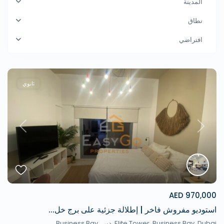
المدينة
نطاق
افتراضي
ثانوي
revious
Next
970,000 AED
استوديو مفروش فاخر | إطلالة جزئية على برج خل...
Elite Tower, Business Bay, Dubai,
دبي
,
Business Bay