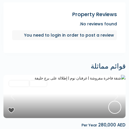
Property Reviews
No reviews found.
You need to
login
in order to post a review
قوائم مماثلة
Featured
الإيجارات
Hot Offer
revious
Next
280,000 AED
Per Year