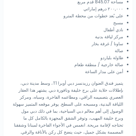
مساحة 845.07 قدم مربع
٢٠٠,٠٠٠ درهم إماراتي
على بُعد خطوات من محطة المترو
مسبح
نادي أطفال
مركز لياقة بدنية
ساونا / غرفة بخار
صالة
طاولة بلياردو
صالة خارجية / منطقة طعام
أمن على مدار الساعة
يتميز فندق العنوان رزيدنسز دبي أوبرا T1، وسط مدينة دبي،
بإطلالات خلابة على برج خليفة ونافورة دبي. يشتهر هذا العقار
العصري بتصميمه الراقي، ومطاعمه الفاخرة، وسباه، ومركز
اللياقة البدنية، ومسبحه على السطح. يوفر موقعه المتميز سهولة
الوصول إلى أهم معالم دبي السياحية، بما في ذلك دبي مول
وبرج خليفة المهيب، وتوفر الشقق المجهزة بالكامل كل ما
تحتاجه لإقامة مريحة. انغمس في الأجواء الفاخرة لمبنانا وشققنا
المصممة بشكل جميل، حيث ينضح كل ركن بالأناقة والرقي.