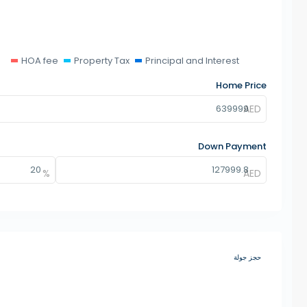
HOA fee
Property Tax
Principal and Interest
Home Price
Down Payment
حجز جولة