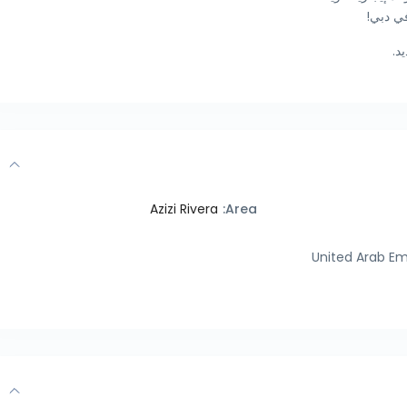
ي دبي!
د.
Azizi Rivera
Area:
United Arab Em