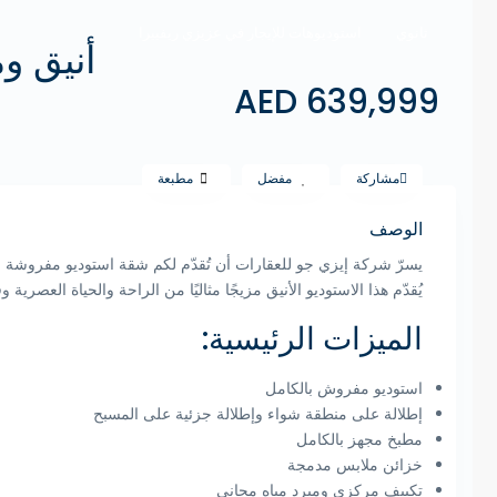
ثانوي
استوديوهات للإيجار في عزيزي ريفييرا
أنيق و
639,999 AED
مشاركة
مفضل
مطبعة
الوصف
يسرّ شركة إيزي جو للعقارات أن تُقدّم لكم شقة استوديو مفروشة بال
يُقدّم هذا الاستوديو الأنيق مزيجًا مثاليًا من الراحة والحياة العصري
الميزات الرئيسية:
استوديو مفروش بالكامل
إطلالة على منطقة شواء وإطلالة جزئية على المسبح
مطبخ مجهز بالكامل
خزائن ملابس مدمجة
تكييف مركزي ومبرد مياه مجاني