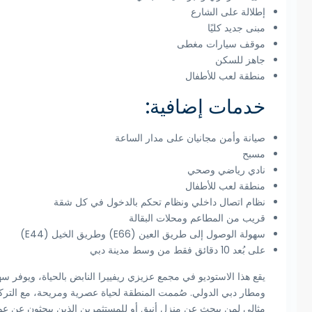
إطلالة على الشارع
مبنى جديد كليًا
موقف سيارات مغطى
جاهز للسكن
منطقة لعب للأطفال
خدمات إضافية:
صيانة وأمن مجانيان على مدار الساعة
مسبح
نادي رياضي وصحي
منطقة لعب للأطفال
نظام اتصال داخلي ونظام تحكم بالدخول في كل شقة
قريب من المطاعم ومحلات البقالة
سهولة الوصول إلى طريق العين (E66) وطريق الخيل (E44)
على بُعد 10 دقائق فقط من وسط مدينة دبي
يقع هذا الاستوديو في مجمع عزيزي ريفييرا النابض بالحياة، ويوفر 
ومطار دبي الدولي. صُممت المنطقة لحياة عصرية ومريحة، مع التركي
مثالي لمن يبحث عن منزل أنيق أو للمستثمرين الذين يبحثون عن عوائ