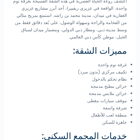
اكتشف روعة الحياة العصرية في هذه الشقة الفسيحة بغرفة نوم
واحدة، الواقعة في عزيزي ريفييرا، أحد أبرز مشاريع عزيزي
العقارية في ميدان، مدينة محمد بن راشد. استمتع بمزيج مثالي
من الفخامة والراحة وسهولة الوصول، على بُعد دقائق فقط من
وسط مدينة دبي، ومطار دبي الدولي، ومضمار ميدان لسباق
الخيل، موطن كأس دبي العالمي.
مميزات الشقة:
غرفة نوم واحدة
تكييف مركزي (بدون مبرد)
نظام تحكم بالدخول
خزائن مطبخ مدمجة
خزائن ملابس مدمجة
موقف سيارات مغطى
شرفة واسعة
منطقة لعب للأطفال
جاهزة للسكن
خدمات المجمع السكني: