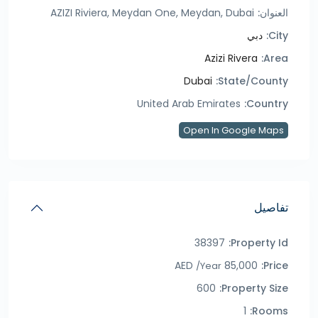
العنوان:
AZIZI Riviera, Meydan One, Meydan, Dubai
City:
دبي
Azizi Rivera
Area:
Dubai
State/County:
United Arab Emirates
Country:
Open In Google Maps
تفاصيل
38397
Property Id:
85,000 AED
Price:
/Year
600
Property Size:
1
Rooms: