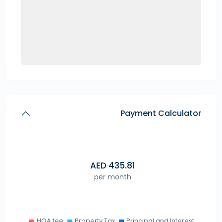
Payment Calculator
AED
435.81
per month
HOA fee
Property Tax
Principal and Interest