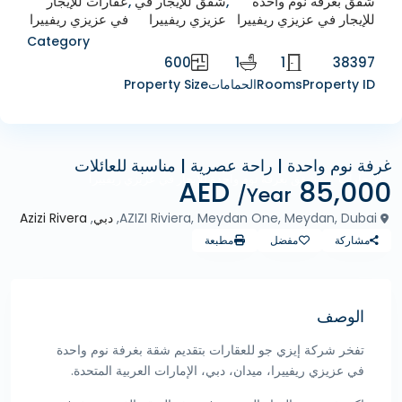
شقق بغرفة نوم واحدة
,
شقق للإيجار في
,
عقارات للإيجار
للإيجار في عزيزي ريفييرا
عزيزي ريفييرا
في عزيزي ريفييرا
Category
600
1
1
38397
Property ID
Rooms
الحمامات
Property Size
غرفة نوم واحدة | راحة عصرية | مناسبة للعائلات
الإيجارات
شقق بغرفة نوم واحدة للإيجار في عزيزي ريفييرا
85,000 AED
/Year
AZIZI Riviera, Meydan One, Meydan, Dubai,
دبي
,
Azizi Rivera
مشاركة
مفضل
مطبعة
الوصف
تفخر شركة إيزي جو للعقارات بتقديم شقة بغرفة نوم واحدة
في عزيزي ريفييرا، ميدان، دبي، الإمارات العربية المتحدة.