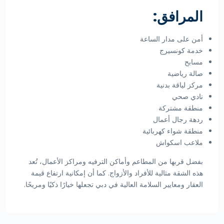
المرافق:
أمن على مدار الساعة
خدمة كونسيرج
مسابح
صالة رياضية
مركز لياقة بدنية
نادي صحي
منطقة مشتركة
ردهة رجال أعمال
منطقة شواء كهربائية
ملاعب اسكواش
بفضل قربها من المطاعم وأماكن الترفيه ومراكز الأعمال، تُعد
هذه الشقة مثالية للأفراد والأزواج. كما أن إمكانية ارتفاع قيمة
العقار ومعايير السلامة العالية في دبي تجعلها خيارًا ذكيًا ومريحًا.