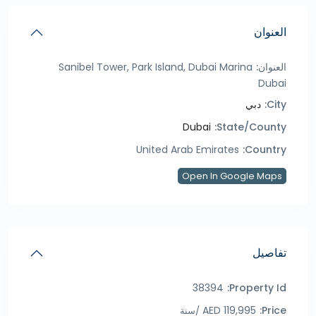
العنوان
العنوان:
Sanibel Tower, Park Island, Dubai Marina
Dubai
City:
دبي
Dubai
State/County:
United Arab Emirates
Country:
Open In Google Maps
تفاصيل
38394
Property Id:
119,995 AED
Price:
/سنة