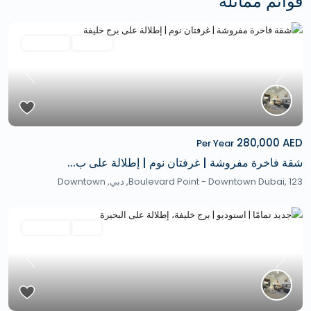
قوائم مماثلة
Featured
الإيجارات
Hot Offer
revious
Next
280,000 AED
Per Year
شقة فاخرة مفروشة | غرفتان نوم | إطلالة على ب...
Boulevard Point - Downtown Dubai, 123,
دبي
,
Downtown
Featured
ثانوي
Hot Offer
revious
Next