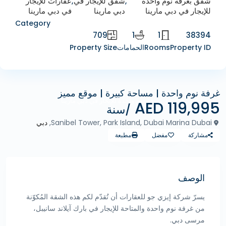
شقق بغرفة نوم واحدة
,
شقق للإيجار في
,
عقارات للإيجار
للإيجار في دبي مارينا
دبي مارينا
في دبي مارينا
Category
709
1
1
38394
Property ID
Rooms
الحمامات
Property Size
غرفة نوم واحدة | مساحة كبيرة | موقع مميز
الإيجارات
شقق بغرفة نوم واحدة للإيجار في دبي مارينا
119,995 AED
/سنة
Sanibel Tower, Park Island, Dubai Marina Dubai,
دبي
مشاركة
مفضل
مطبعة
الوصف
يسرّ شركة إيزي جو للعقارات أن تُقدّم لكم هذه الشقة المُكوّنة
من غرفة نوم واحدة والمتاحة للإيجار في بارك آيلاند سانيبل،
مرسى دبي.