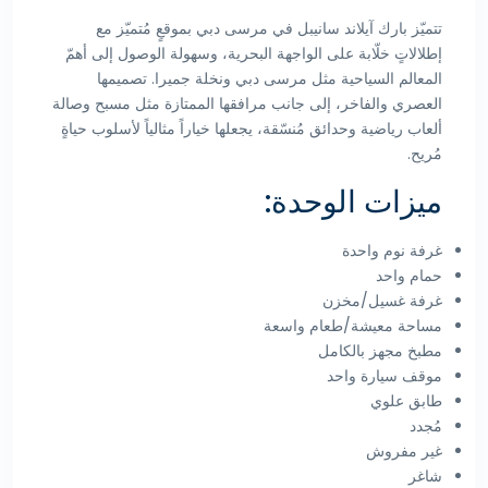
تتميّز بارك آيلاند سانيبل في مرسى دبي بموقعٍ مُتميّز مع
إطلالاتٍ خلّابة على الواجهة البحرية، وسهولة الوصول إلى أهمّ
المعالم السياحية مثل مرسى دبي ونخلة جميرا. تصميمها
العصري والفاخر، إلى جانب مرافقها الممتازة مثل مسبح وصالة
ألعاب رياضية وحدائق مُنسّقة، يجعلها خياراً مثالياً لأسلوب حياةٍ
مُريح.
ميزات الوحدة:
غرفة نوم واحدة
حمام واحد
غرفة غسيل/مخزن
مساحة معيشة/طعام واسعة
مطبخ مجهز بالكامل
موقف سيارة واحد
طابق علوي
مُجدد
غير مفروش
شاغر