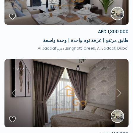
1,300,000 AED
طابق مرتفع | غرفة نوم واحدة | وحدة واسعة
Binghatti Creek, Al Jaddaf, Dubai,
دبي
,
Al Jaddaf
الإيجارات
revious
Next