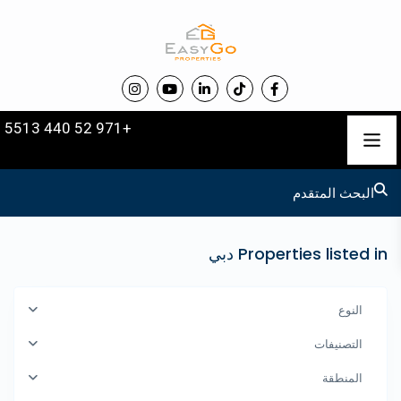
+971 52 440 5513
البحث المتقدم
Properties listed in دبي
النوع
التصنيفات
المنطقة