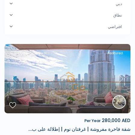
دبي
نطاق
افتراضي
Featured
الإيجارات
Hot Offer
revious
Next
280,000 AED
Per Year
شقة فاخرة مفروشة | غرفتان نوم | إطلالة على ب...